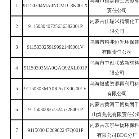
乌海市福森再生资源
1
91150304MA0NCM1C8K001X
责任公司
内蒙古佳瑞米精细化
2
911503040725636382001P
限公司
乌海市科兆恒升环保
3
91150302591999214K001V
有限责任公司
乌海市中创联盛新材
4
91150303MA0QAQ92XL001P
限公司
乌海银盛资源再利用
5
91150303MA0R76TX0G001V
有限公司
内蒙古黄河工贸集团
6
911503006673245728001P
山煤焦化有限责任公
内蒙古东景生物环保
7
91150304328982247Q001P
有限公司BDO分厂