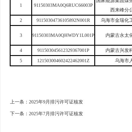
国家能源集团煤
1
91150303MA0Q6RUC66003P
西来峰分
2
91150304736105892N001R
乌海市金瑞化
3
91150303MA0QHWDY1L001P
内蒙古永太
4
911503045612329367001P
内蒙古兴发
5
121503004602422462001Z
乌海市
上一条：
2025年9月排污许可证核发
下一条：
2025年7月排污许可证核发