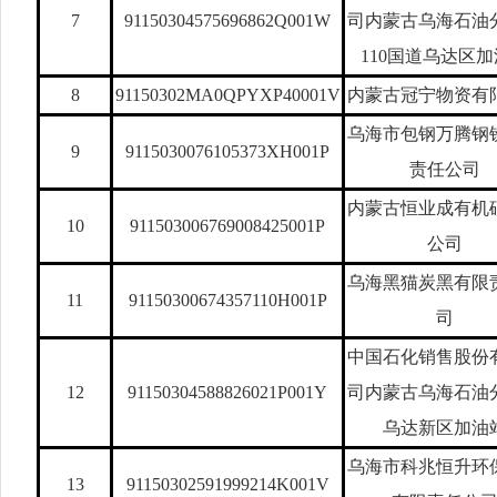
7
91150304575696862Q001W
司内蒙古乌海石油
110国道乌达区
8
91150302MA0QPYXP40001V
内蒙古冠宁物资有
乌海市包钢万腾钢
9
9115030076105373XH001P
责任公司
内蒙古恒业成有机
10
911503006769008425001P
公司
乌海黑猫炭黑有限
11
91150300674357110H001P
司
中国石化销售股份
12
91150304588826021P001Y
司内蒙古乌海石油
乌达新区加油
乌海市科兆恒升环
13
91150302591999214K001V