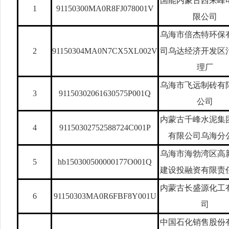
国能内蒙古西来峰
1
91150300MA0R8FJ078001V
限公司
乌海市倍杰特环保
2
91150304MA0N7CX5XL002V
司乌达经济开发区
理厂
乌海市飞远制砖有
3
91150302061630575P001Q
公司
内蒙古千峰水泥集
4
91150302752588724C001P
有限公司乌海分
乌海市海勃湾区高
5
hb150300500000177O001Q
建设投融资有限责
内蒙古长盛源化工
6
91150303MA0R6FBF8Y001U
司
中国石化销售股份