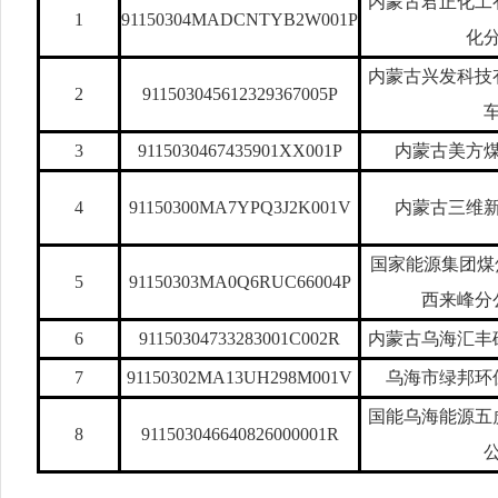
内蒙古君正化工
1
91150304MADCNTYB2W001P
化
内蒙古兴发科技
2
911503045612329367005P
3
9115030467435901XX001P
内蒙古美方
4
91150300MA7YPQ3J2K001V
内蒙古三维
国家能源集团煤
5
91150303MA0Q6RUC66004P
西来峰分
6
91150304733283001C002R
内蒙古乌海汇丰
7
91150302MA13UH298M001V
乌海市绿邦环
国能乌海能源五
8
911503046640826000001R