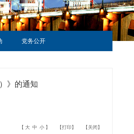
动
党务公开
）》的通知
【
大
中
小
】
【
打印
】
【
关闭
】