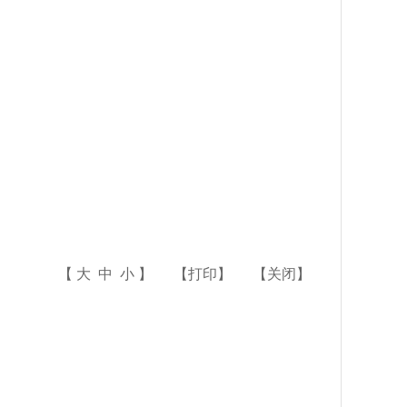
【
大
中
小
】
【
打印
】
【
关闭
】