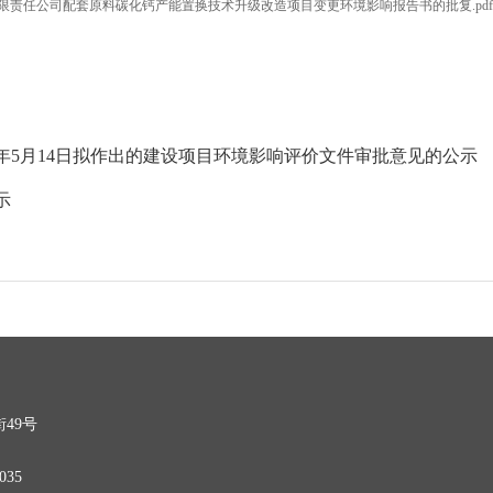
有限责任公司配套原料碳化钙产能置换技术升级改造项目变更环境影响报告书的批复.pdf
6年5月14日拟作出的建设项目环境影响评价文件审批意见的公示
示
49号
035