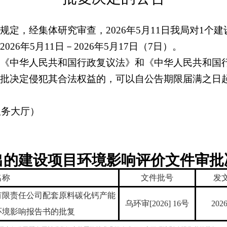
规定，经集体研究审查，20
2
6
年
5
月
11日
我局对
1
个建
20
2
6
年
5
月
11
日－20
2
6
年
5
月
17
日
（
7日
）
。
中华人民共和国行政复议法》和《中华人民共和国行
批决定侵犯其合法权益的，可以自公告期限届满之日
服务大厅
）
出
的
建设项目环境影响评价
文件审批
名称
文件批号
发
有限责任公司配套原料碳化钙产能
乌环审[202
6
]
16
号
2026
环境影响报告书的批复