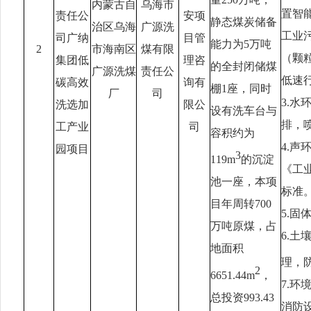
内蒙古自
乌海市
置智
责任公
安项
静态煤炭储备
治区乌海
广源洗
工业污
司广纳
目管
能力为
5
万吨
2
市海南区
煤有限
（颗
集团低
理咨
的全封闭储煤
广源洗煤
责任公
低速
碳高效
询有
棚1座，同时
厂
司
3.
洗选加
限公
设有洗车台与
排，
工产业
司
容积约为
4.
园项目
3
119m
的沉淀
《工业
池一座，本项
标准
目年周转
70
0
5.
万吨原煤，占
6.
地面积
理，防
2
6651.44
m
，
7.
总投资
993.43
消防