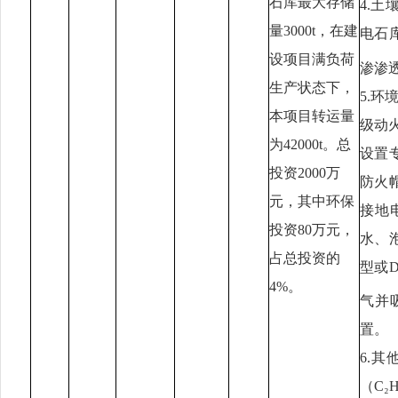
石库最大存储
4.
量
3000t
，在建
电石
设项目满负荷
渗渗透
生产状态下，
5.
本项目转运量
级动
为
42000
t。总
设置
投资
2000
万
防火
元，其中环保
接地
投资
80
万元，
水、
占总投资的
型或
4
%
。
气并
置。
6.
（C