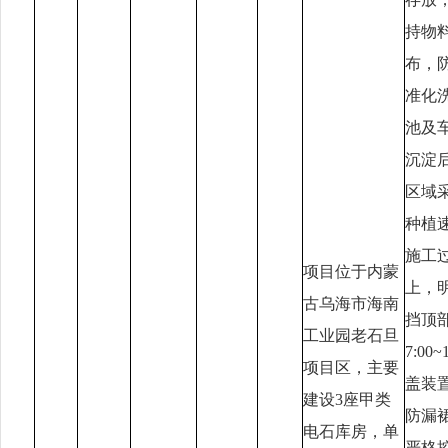
持物
布，
准化
池及
沉淀
区域采
种植
施工
项目位于内蒙
上，
古乌海市海南
挡顶
工业园老石旦
7:0
项目区，主要
盖装
建设
3
座甲类
防漏
电石库房，单
严格