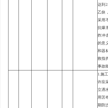
达到
乙炔
采用
抗爆
炸冲
的意
和器
救指
事故
1.
许应
立洒
用苫
期防