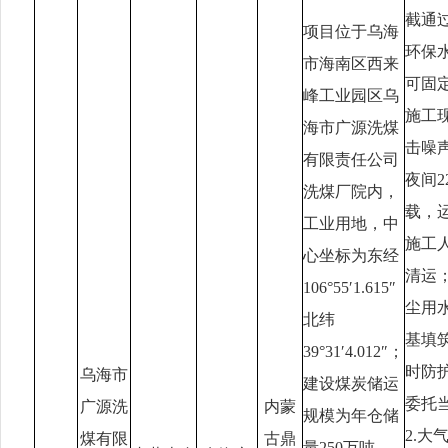
截通
项目位于乌海
环保
市海南区西来
可固
峰工业园区乌
施工
海市广源洗煤
击噪声
有限责任公司
夜间2
洗煤厂院内，
载，
工业用地，中
施工
心坐标为东经
清运
106°55′1.615″
尘用
北纬
基填
39°31′4.012″
；
时防
乌海市
建设煤炭储运
委托
广源洗
内蒙
规模为年仓储
2.
煤有限
古鼎
量
250
万吨，