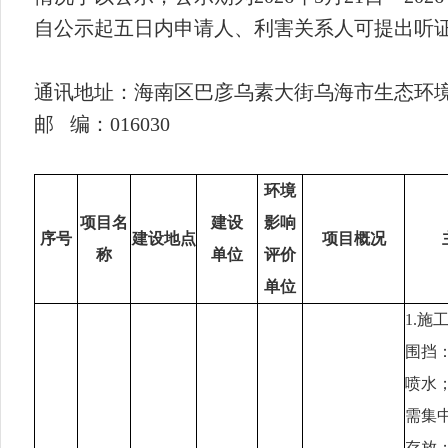
自公示起五日内申请人、利害关系人可提出听
通讯地址：海南区巴彦乌素大
街乌海市生态环
邮
编：016030
环境
项目名
建设
影响
序号
建设地点
项目概况
称
单位
评价
单位
1.施
围挡
喷水
需集中
存放