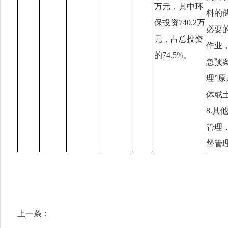
万元，其中环
料的
保投资
740.2
万
必要
元，
占总投资
作业
的
74.5
%
。
急预
理”
体或
8.
管理
督管
上一条：
无