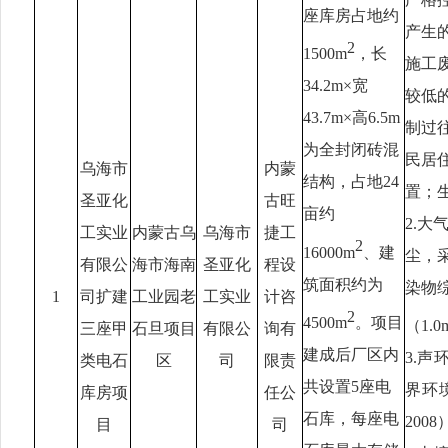
座库房占地约
产生
2
1500m
，长
施工
34.2m×
宽
较低
43.7m×
高
6.5m
制过
为全封闭砖混
民居
乌海市
内蒙
结构，占地
24
置；
圣亚化
古旺
亩约
2.
工实业
内蒙古乌
乌海市
捷工
2
16000m
、建
尘，
有限公
海市海南
圣亚化
程设
筑面积约为
染物综
1
司扩建
工业园老
工实业
计咨
2
4500m
。项目
（1.0
三座甲
石旦项目
有限公
询有
建成后厂区内
3.
类电石
区
司
限责
共设置5座电
界环
库房项
任公
石库，每座电
200
目
司