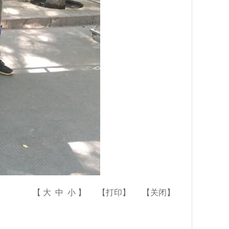
【
大
中
小
】
【
打印
】
【
关闭
】