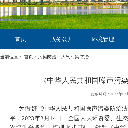
首页
政务公开
环境管理
当前位置：
首页
>
污染防治
>
大气污染防治
《中华人民共和国噪声污染
发布时间：2023年02
为
做好
《中华人民共和国噪声污染防治法
平，
2023
年
2
月
14
日，全国人大环资委、生
次
培训
采取线上
培训
形式
进行
，针对
《中华