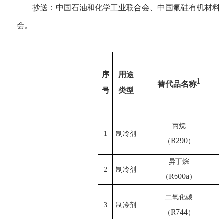
抄送：中国石油和化学工业联合会、中国氟硅有机材料工
会。
序
用途
1
替代品名称
号
类型
丙烷
1
制冷剂
R290
（
）
异丁烷
2
制冷剂
R600a
（
）
二氧化碳
3
制冷剂
R744
（
）