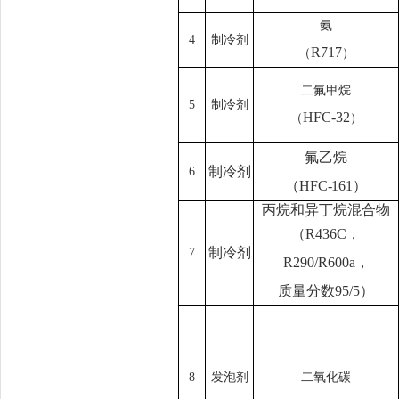
氨
4
制冷剂
R717
（
）
二氟甲烷
5
制冷剂
HFC-32
（
）
氟乙烷
制冷剂
6
（HFC-161）
丙烷和异丁烷混合物
（
R436C
，
制冷剂
7
R290/R600a
，
质量分数
95/5
）
8
发泡剂
二氧化碳