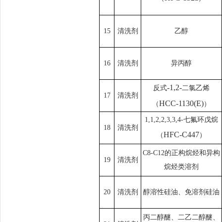
15
清洗剂
乙醇
16
清洗剂
异丙醇
-1,2-
反式
二氯乙烯
17
清洗剂
HCC-1130(E)
（
）
1,1,2,2,3,3,4-
七氟环戊烷
18
清洗剂
HFC-C447
（
）
C8-C12
的正构烷烃和异构
19
清洗剂
烷烃类溶剂
20
清洗剂
醇溶性硅油、免溶剂硅油
丙二醇醚、二乙二醇醚、