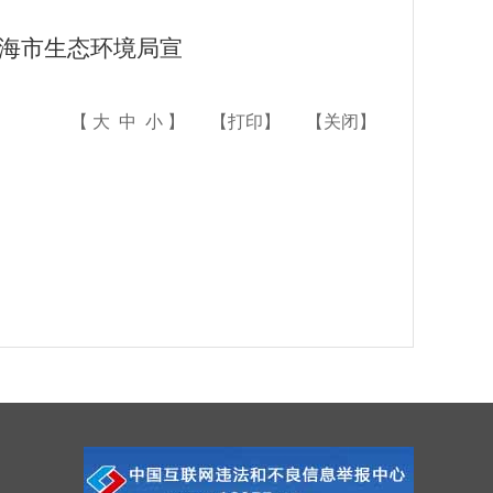
海市生态环境局宣
【
大
中
小
】
【
打印
】
【
关闭
】