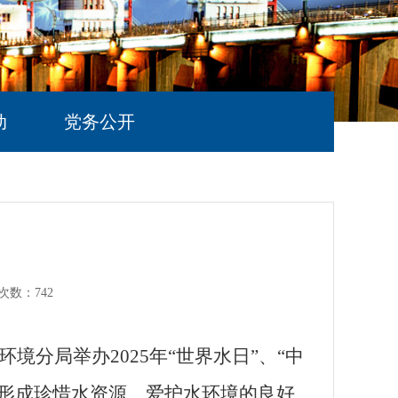
动
党务公开
次数：
742
环境分局举办
2025
年
“
世界水日
”
、
“
中
形成珍惜水资源、爱护水环境的良好