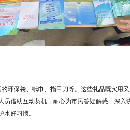
语的环保袋、
纸巾、指甲刀
等。这些礼品既实用又
人员借助互动契机，耐心为市民答疑解惑，深入
护水
好习惯。