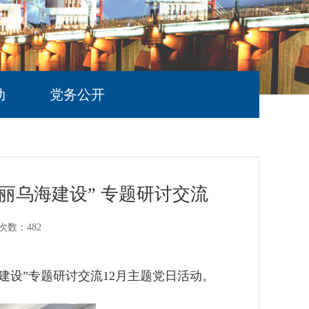
动
党务公开
丽乌海建设” 专题研讨交流
次数：
482
建设
”
专题研讨交流
12
月
主题党日活动。