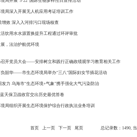
境局开展“5·22”国际生物多样性日宣传活动
环境局深入开展无人机应用考证培训工作
质增效 深入入河排污口现场核查
生活饮用水水源置换提升工程通过环评审批
发展，法治护航优环境
局召开党员大会——安排树立和践行正确政绩观学习教育相关工作
负韶华——市生态环境局举办“三八”国际妇女节插花活动
同发力 乌海市“生态环境+气象”携手强化大气污染防治
”蓝天保卫战收官交出历史最优答卷
环境局组织开展生态环境保护综合行政执法业务培训
首页
上一页
下一页
尾页
总记录数：1490,
当