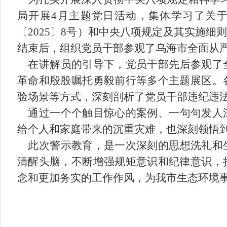
局开展
4月主题党日活动，集体学习了关
〔2025〕8号）和中央八项规定及其实施
结束后，
组织党员干部参观
了
乌海市全面从
在
讲解员的
引导
下，
党员干部
先后参观了
革命和殷殷嘱托勇毅前行
等多个主题
展区
。
验场景等方式，深刻剖析了党员干部违纪违
通过一个个触目惊心的案例、一句句发人深
给个人和家庭带来的沉重灾难，也深刻领悟
此次警示教育，
是一次深刻的思想洗礼和
清醒头脑，不断增强规矩意识和纪律意识，
念和更加务实的工作作风，为我市生态环境