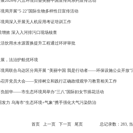
展2026年六五环境日暨美丽中国宣传周系列宣传活动
境局开展“5·22”国际生物多样性日宣传活动
环境局深入开展无人机应用考证培训工作
质增效 深入入河排污口现场核查
生活饮用水水源置换提升工程通过环评审批
发展，法治护航优环境
境局联合乌达区分局开展 “美丽中国 我是行动者——环保设施公众开放”
局召开党员大会——安排树立和践行正确政绩观学习教育相关工作
负韶华——市生态环境局举办“三八”国际妇女节插花活动
同发力 乌海市“生态环境+气象”携手强化大气污染防治
首页
上一页
下一页
尾页
总记录数：283,
当