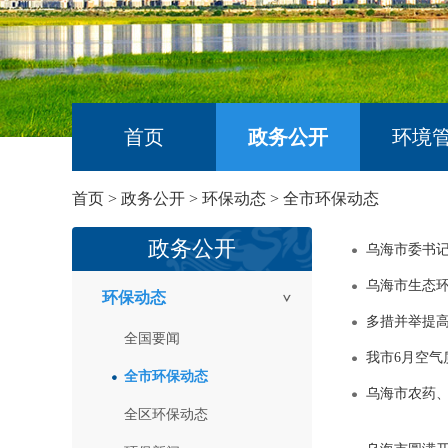
首页
政务公开
环境
首页
>
政务公开
>
环保动态
>
全市环保动态
政务公开
乌海市委书
乌海市生态环
环保动态
多措并举提
全国要闻
我市6月空气
全市环保动态
乌海市农药
全区环保动态