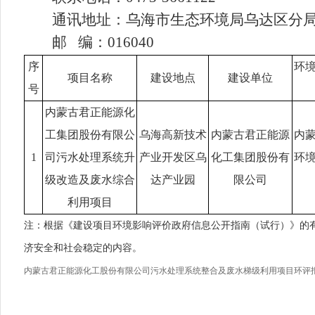
通讯地址：
乌海市生态环境局乌达区分
邮
编：
016040
序
环
项目名称
建设地点
建设单位
号
内蒙古君正能源化
工集团股份有限公
乌海
高新技术
内蒙古君正能源
内
1
司污水处理系统升
产业开发区乌
化工集团股份有
环
级改造及废水综合
达产业园
限公司
利用项目
注：根据《建设项目环境影响评价政府信息公开指南（试行）》的
济安全和社会稳定的内容。
内蒙古君正能源化工股份有限公司污水处理系统整合及废水梯级利用项目环评报告